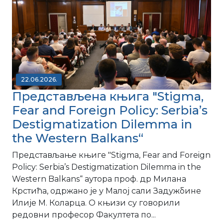
22.06.2026.
Представљена књига "Stigma,
Fear and Foreign Policy: Serbia’s
Destigmatization Dilemma in
the Western Balkans“
Представљање књигe "Stigma, Fear and Foreign
Policy: Serbia’s Destigmatization Dilemma in the
Western Balkans“ аутора проф. др Милана
Крстића, одржано је у Малој сали Задужбине
Илије М. Коларца. О књизи су говорили
редовни професор Факултета по...