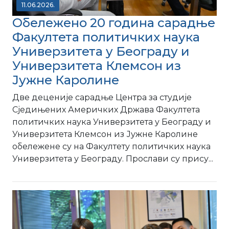
11.06.2026.
Обележено 20 година сарадње
Факултета политичких наука
Универзитета у Београду и
Универзитета Клемсон из
Јужне Каролине
Две деценије сарадње Центра за студије
Сједињених Америчких Држава Факултета
политичких наука Универзитета у Београду и
Универзитета Клемсон из Јужне Каролине
обележене су на Факултету политичких наука
Универзитета у Београду. Прослави су прису...