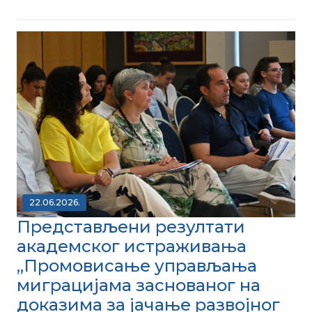
22.06.2026.
Представљени резултати
академског истраживања
,,Промовисање управљања
миграцијама заснованог на
доказима за јачање развојног