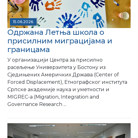
15.06.2026.
Одржана Летња школа о
присилним миграцијама и
границама
У организацији Центра за присилно
расељење Универзитета у Бостону из
Сједињених Америчких Држава (Center of
Forced Displacement), Етнографског института
Српске академије наука и уметности и
MIGREC-a (Migration, Integration and
Governance Research ...