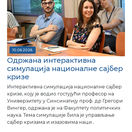
10.06.2026.
Одржана интерактивна
симулација националне сајбер
кризе
Интерактивна симулација националне сајбер
кризе, коју је водио гостујући професор на
Универзитету у Синсинатију проф. др Грегори
Вингер, одржана је на Факултету политичких
наука. Тема симулације била је управљање
сајбер кризама и изазовима наци...