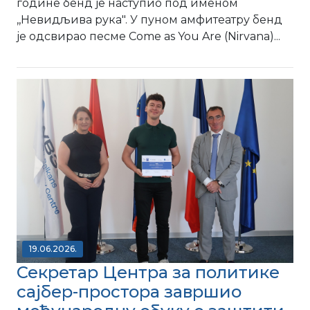
године бенд је наступио под именом
,,Невидљива рука". У пуном амфитеатру бенд
је одсвирао песме Come as You Are (Nirvana)...
19.06.2026.
Секретар Центра за политике
сајбер-простора завршио