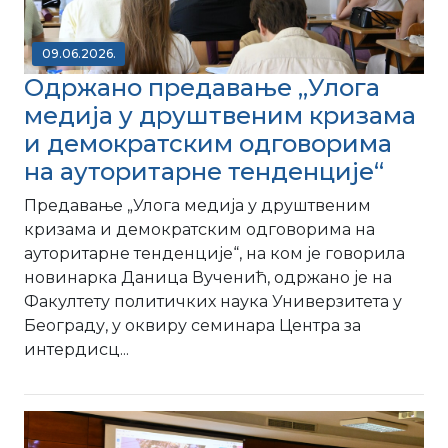
09.06.2026.
Одржано предавање „Улога
медија у друштвеним кризама
и демократским одговорима
на ауторитарне тенденције“
Предавање „Улога медија у друштвеним
кризама и демократским одговорима на
ауторитарне тенденције“, на ком је говорила
новинарка Даница Вученић, одржано је на
Факултету политичких наука Универзитета у
Београду, у оквиру семинара Центра за
интердисц...