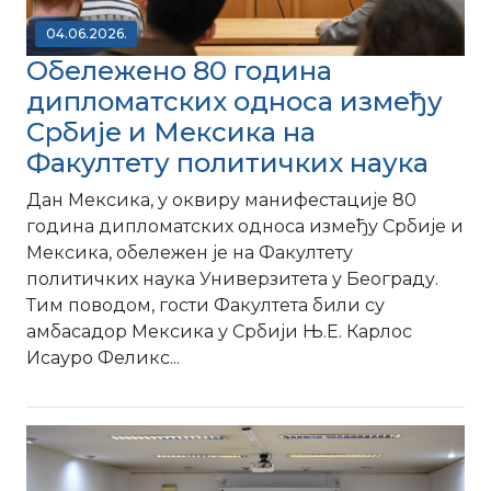
04.06.2026.
Обележено 80 година
дипломатских односа између
Србије и Мексика на
Факултету политичких наука
Дан Мексика, у оквиру манифестације 80
година дипломатских односа између Србије и
Мексика, обележен је на Факултету
политичких наука Универзитета у Београду.
Тим поводом, гости Факултета били су
амбасадор Мексика у Србији Њ.Е. Карлос
Исауро Феликс...