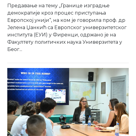
Предавање на тему „Границе изградње
демократије кроз процес приступања
Европској унији“, на ком је говорила проф. др
Јелена Џанкић са Европског универзитетског
института (ЕУИ) у Фиренци, одржано је на
Факултету политичких наука Универзитета у
Беог...