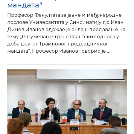
мандата"
Професор Факултета за јавне и међународне
послове Универзитета у Синсинатију др Иван
Динев Иванов одржао је онлајн предавање на
тему ,,Разумевање трансатлантских односа у
доба другог Трамповог председничког
мандата”. Професор Иванов говорио је ...