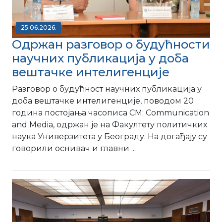
25.06.2026.
Одржан разговор о будућности
научних публикација у доба
вештачке интелигенције
Разговор о будућност научних публикација у
доба вештачке интелигенције, поводом 20
година постојања часописа CM: Communication
and Media, одржан је на Факултету политичких
наука Универзитета у Београду. На догађају су
говорили оснивач и главни ...