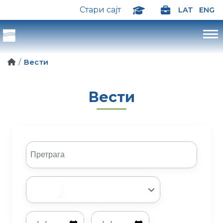
Стари сајт
LAT
ENG
Вести
Вести