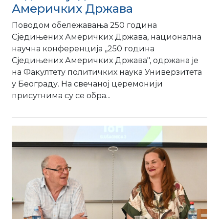
Америчких Држава
Поводом обележавања 250 година
Сједињених Америчких Држава, национална
научна конференција ,,250 година
Сједињених Америчких Држава", одржана је
на Факултету политичких наука Универзитета
у Београду. На свечаној церемонији
присутнима су се обра...