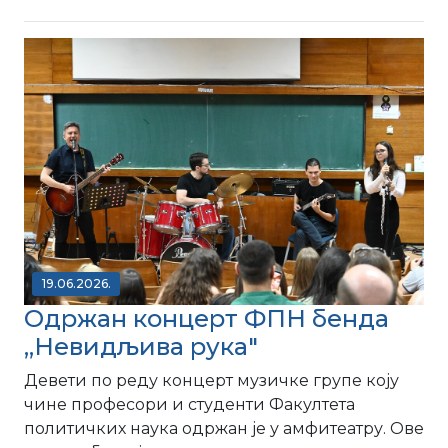
19.06.2026.
Одржан концерт ФПН бенда
,,Невидљива рука"
Девети по реду концерт музичке групе коју
чине професори и студенти Факултета
политичких наука одржан је у амфитеатру. Ове