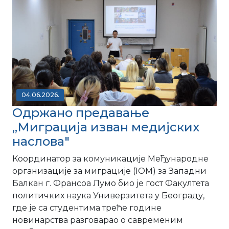
04.06.2026.
Одржано предавање
„Миграција изван медијских
наслова"
Координатор за комуникације Међународне
организације за миграције (IOM) за Западни
Балкан г. Франсоа Лумо био је гост Факултета
политичких наука Универзитета у Београду,
где је са студентима треће године
новинарства разговарао о савременим