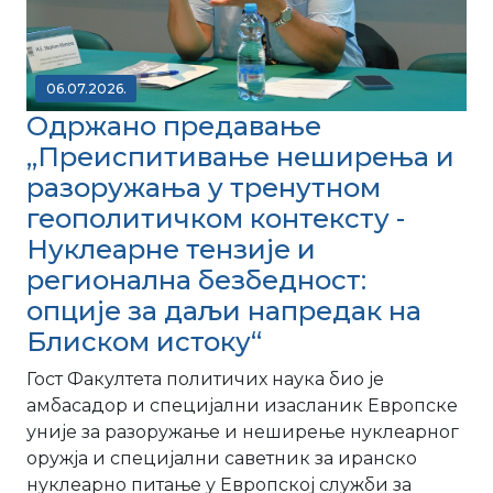
06.07.2026.
Одржано предавање ​
„Преиспитивање неширења и
разоружања у тренутном
геополитичком контексту -
Нуклеарне тензије и
регионална безбедност:
oпције за даљи напредак на
Блиском истоку“
Гост Факултета политичих наука био је
амбасадор и специјални изасланик Европске
уније за разоружање и неширење нуклеарног
оружја и специјални саветник за иранско
нуклеарно питање у Европској служби за