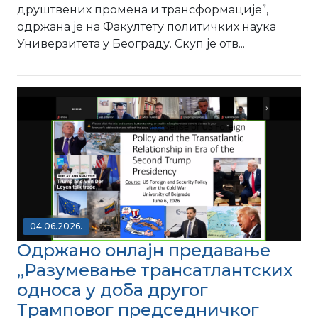
друштвених промена и трансформације”,
одржана је на Факултету политичких наука
Универзитета у Београду. Скуп је отв...
04.06.2026.
Одржано онлајн предавање
,,Разумевање трансатлантских
односа у доба другог
Трамповог председничког