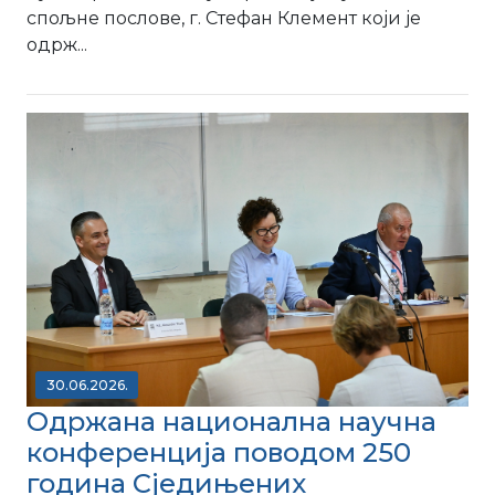
спољне послове, г. Стефан Клемент који је
одрж...
30.06.2026.
Одржана национална научна
конференција поводом 250
година Сједињених