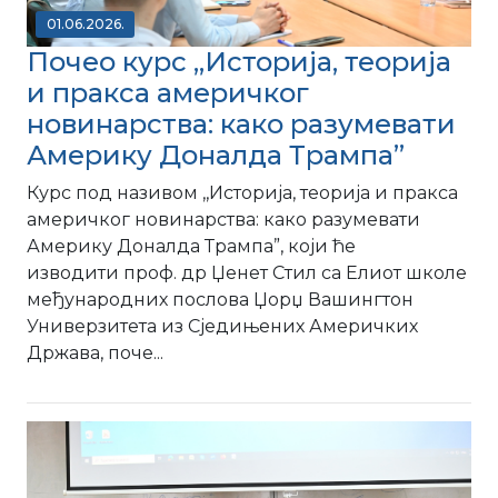
01.06.2026.
Почео курс ,,Историја, теорија
и пракса америчког
новинарства: како разумевати
Америку Доналда Трампа”
Курс под називом ,,Историја, теорија и пракса
америчког новинарства: како разумевати
Америку Доналда Трампа”, који ће
изводити проф. др Џенет Стил са Елиот школе
међународних послова Џорџ Вашингтон
Универзитета из Сједињених Америчких
Држава, поче...