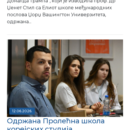
Доналда Трампа”, који је изводила проф. др
Џенет Стил са Елиот школе међународних
послова Џорџ Вашингтон Универзитета,
одржана...
12.06.2026.
Одржана Пролећна школа
корејских студија