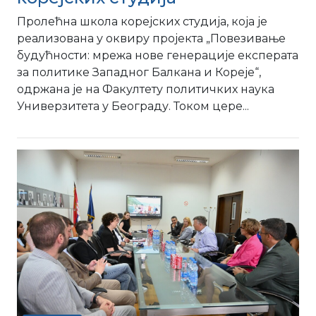
Пролећна школа корејских студија, која је
реализована у оквиру пројекта „Повезивање
будућности: мрежа нове генерације експерата
за политике Западног Балкана и Кореје“,
одржана је на Факултету политичких наука
Универзитета у Београду. Током цере...