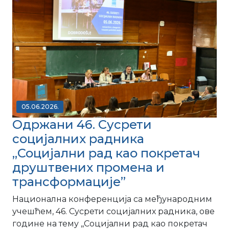
05.06.2026.
Одржани 46. Сусрети
социјалних радника
,,Социјални рад као покретач
друштвених промена и
трансформације”
Национална конференција са међународним
учешћем, 46. Сусрети социјалних радника, ове
године на тему ,,Социјални рад као покретач