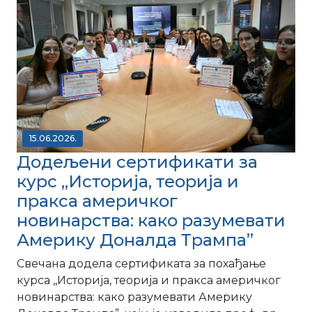
15.06.2026.
Додељени сертификати за
курс ,,Историја, теорија и
пракса америчког
новинарства: како разумевати
Америку Доналда Трампа”
Свечана додела сертификата за похађање
курса ,,Историја, теорија и пракса америчког
новинарства: како разумевати Америку