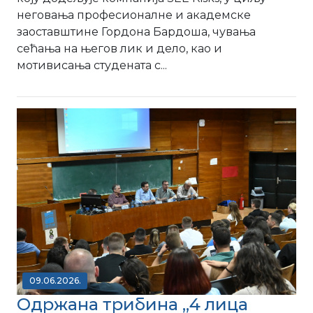
неговања професионалне и академске
заоставштине Гордона Бардоша, чувања
сећања на његов лик и дело, као и
мотивисања студената с...
09.06.2026.
Одржана трибина ,,4 лица