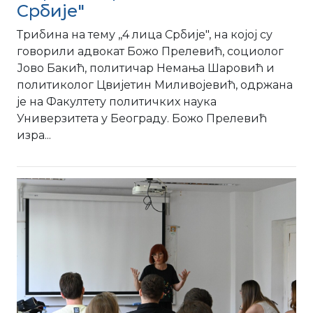
Србије"
Трибина на тему ,,4 лица Србије", на којој су
говорили адвокат Божо Прелевић, социолог
Јово Бакић, политичар Немања Шаровић и
политиколог Цвијетин Миливојевић, одржана
је на Факултету политичких наука
Универзитета у Београду. Божо Прелевић
изра...