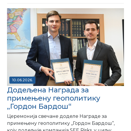
10.06.2026.
Додељена Награда за
примењену геополитику
,,Гордон Бардош“
Церемонија свечане доделе Награде за
примењену геополитику ,,Гордон Бардош“,
коју додељује компанија SEE Risks, у циљу