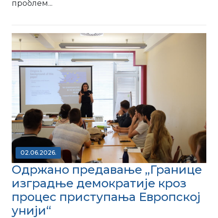
проблем...
02.06.2026.
Одржано предавање „Границе
изградње демократије кроз
процес приступања Европској
унији“