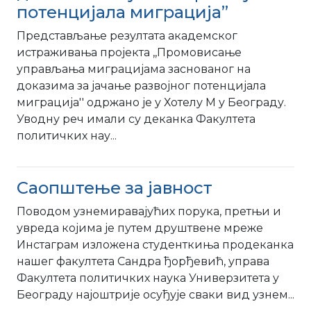
потенцијала миграција”
Представљање резултата академског
истраживања пројекта ,,Промовисање
управљања миграцијама заснованог на
доказима за јачање развојног потенцијала
миграција'' одржано је у Хотелу М у Београду.
Уводну реч имали су деканка Факултета
политичких нау...
Саопштење за јавност
Поводом узнемиравајућих порука, претњи и
увреда којима је путем друштвене мреже
Инстаграм изложена студенткиња продеканка
нашег факултета Сандра ђорђевић, управа
Факултета политичких наука Универзитета у
Београду најоштрије осуђује сваки вид узнем...