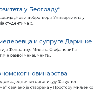
рзитета у Београду“
ндације „Нови добротвори Универзитета у
а студентима с...
медеревца и супруге Даринке
ендија Фондације Милана Стефaновића-
че развој менаџмента,...
ономског новинарства
едом заједнички организују Факултет
е“, свечано је отворена у Простору Миљенко