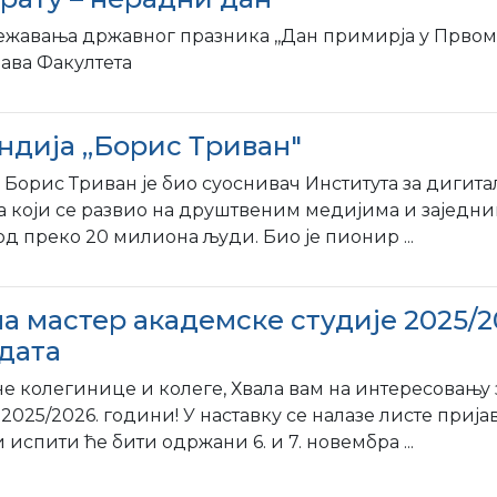
авања државног празника ,,Дан примирја у Првом с
рава Факултета
ндија ,,Борис Триван"
 Борис Триван је био суоснивач Институтa за дигит
 који се развио на друштвеним медијима и заједни
д преко 20 милиона људи. Био је пионир ...
а мастер академске студије 2025/2
дата
е колегинице и колеге, Хвала вам на интересовању з
 2025/2026. години! У наставку се налазе листе пр
испити ће бити одржани 6. и 7. новембра ...