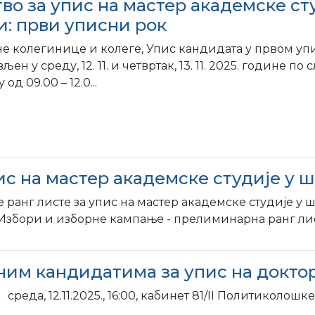
во за упис на мастер академске сту
и: први уписни рок
е колегинице и колеге, Упис кандидата у првом уп
ен у среду, 12. 11. и четвртак, 13. 11. 2025. године по
од 09.00 – 12.0...
с на мастер академске студије у ш
анг листе за упис на мастер академске студије у ш
збори и изборне кампање - прелиминарна ранг лист
им кандидатима за упис на докторс
, 12.11.2025., 16:00, кабинет 81/II Поли