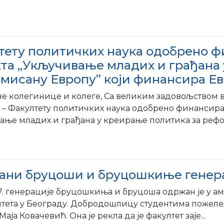
тету политичких наука одобрено ф
кта ,,Укључивање младих и грађана
мисану Европу” који финансира Ев
е колегинице и колеге, Са великим задовољством ва
 – Факултету политичких наука одобрено финансира
вање младих и грађана у креирање политика за рефо
ани бруцоши и бруцошкиње генера
7. генерације бруцошкиња и бруцоша одржан је у а
тета у Београду. Добродошлицу студентима пожелел
Маја Ковачевић. Она је рекла да је факултет заје...