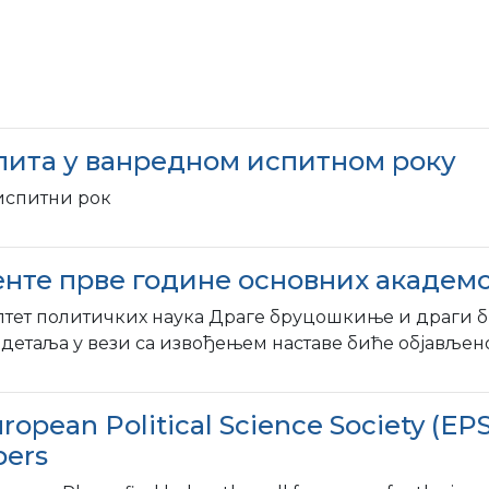
спита у ванредном испитном року
 испитни рок
нте прве године основних академс
лтет политичких наука Драге бруцошкиње и драги 
 детаља у вези са извођењем наставе биће објављено 
ropean Political Science Society (EPS
pers