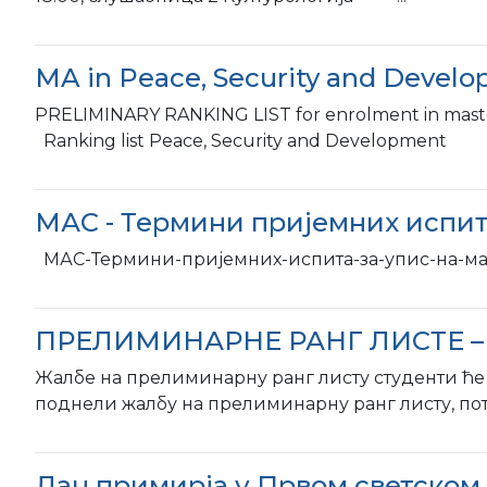
MA in Peace, Security and Develop
PRELIMINARY RANKING LIST for enrolment in maste
Ranking list Peace, Security and Development
МАС - Термини пријемних испита
МАС-Термини-пријемних-испита-за-упис-на-маст
ПРЕЛИМИНАРНЕ РАНГ ЛИСТЕ – за 
Жалбе на прелиминарну ранг листу студенти ће мо
поднели жалбу на прелиминарну ранг листу, потре
Дан примирја у Првом светском 