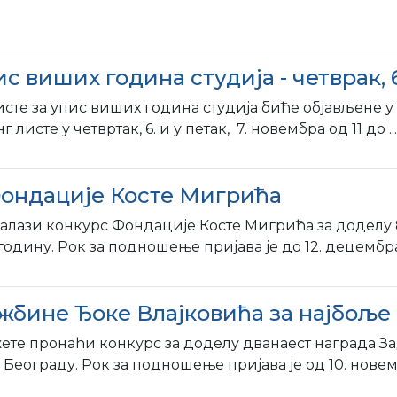
с виших година студија - четврак, 
е за упис виших година студија биће објављене у че
те у четвртак, 6. и у петак, 7. новембра од 11 до ...
Фондације Косте Мигрића
налази конкурс Фондације Косте Мигрића за доделу 
годину. Рок за подношење пријава је до 12. децембра 
жбине Ђоке Влајковића за најбоље
ете пронаћи конкурс за доделу дванаест награда З
еограду. Рок за подношење пријава је од 10. новембр