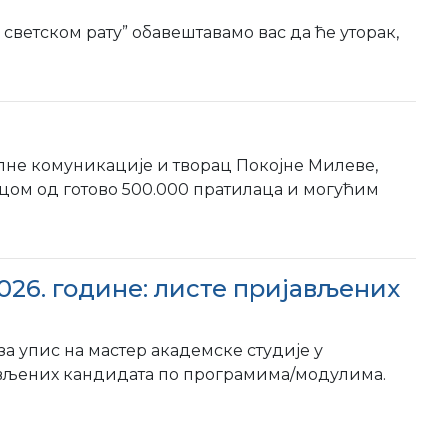
ветском рату” обавештавамо вас да ће уторак,
алне комуникације и творац Покојне Милеве,
цом од готово 500.000 пратилаца и могућим
026. године: листе пријављених
а упис на мастер академске студије у
ијављених кандидата по програмима/модулима.