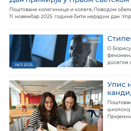
Поштоване колегинице и колеге, Поводом обележ
11. новембар 2025. године бити нерадни дан. Уп
Стипе
О Борису
феномена
досегом о
06.11.2025.
Упис н
канди
Поштован
школској
Пријемни 