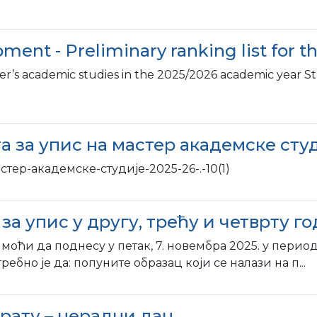
ment - Preliminary ranking list for 
r’s academic studies in the 2025/2026 academic year 
 за упис на мастер академске студ
ер-академске-студије-2025-26-.-10(1)
упис у другу, трећу и четврту го
ћи да поднесу у петак, 7. новембра 2025. у периоду 
бно је да: попуните образац који се налази на п...
рату – нерадни дан