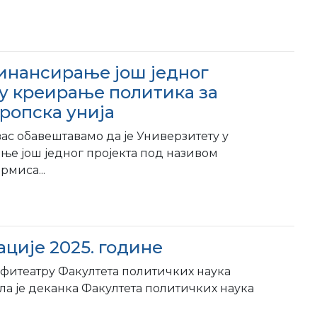
инансирање још једног
 у креирање политика за
ропска унија
с обавештавамо да је Универзитету у
ње још једног пројекта под називом
рмиса...
ције 2025. године
мфитеатру Факултета политичких наука
а је деканка Факултета политичких наука