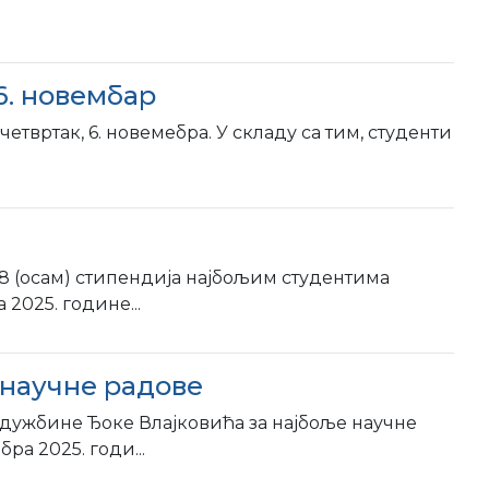
6. новембар
твртак, 6. новeмебра. У складу са тим, студенти
8 (осам) стипендија најбољим студентима
2025. године...
 научне радове
адужбине Ђоке Влајковића за најбоље научне
а 2025. годи...