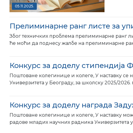
05.11.2025.
Прелиминарне ранг листе за упи
Због техничких проблема прелиминарне ранг лист
ће моћи да поднесу жалбе на прелиминарне ранг лис
Конкурс за доделу стипендија 
Поштоване колегинице и колеге, У наставку се 
Универзитета у Београду, за школску 2025/2026. 
Конкурс за доделу награда Заду
Поштоване колегинице и колеге, У наставку мож
радове младих научних радника Универзитета у Б