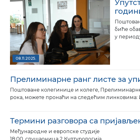
Упутст
годин
Поштован
биће обављ
у периоду 
08.11.2025.
Прелиминарне ранг листе за упи
Поштоване колегинице и колеге, Прелиминарне р
рока, можете пронаћи на следећим линковима: И
Термини разговора са пријављен
Међународне и европске студије среда
18:00, слушаоница 2 Културологија ...