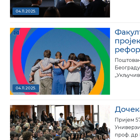
04.11.2025.
Факул
проје
рефор
Поштован
Београду
,,Укључи
04.11.2025.
Дочек
Пријем 5
Универзи
проф. др 