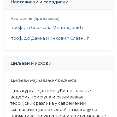
Наставници и сарадници
Наставник (предавања)
проф. др Сњежана Миливојевић
проф. др Данка Нинковић Славнић
Циљеви и исходи
Циљеви изучавања предмета
Циљ курса је да омогући познавање
водећих приступа и разумевање
теоријских разлика у савременим
схватањима 'јавне сфере'. Разматрају се
нормативе, структурне и институционалне