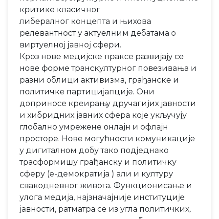
критике класичног
либералног концепта и њихова
релевантност у актуелним дебатама о
виртуелној јавној сфери.
Кроз нове медијске праксе развијају се
нове форме транскултурног повезивања и
разни облици активизма, грађанске и
политичке партицијапције. Они
доприносе креирању дручагијих јавности
и хибридних јавних сфера које укључују
глобално умрежене онлајн и офлајн
просторе. Нове могућности комуникације
у дигиталном добу тако подједнако
трасформишу грађанску и политичку
сферу (е-демократија ) али и културу
свакодневног живота. Функционисање и
улога медија, најзначајније институције
јавности, ратматра се из угла политичких,