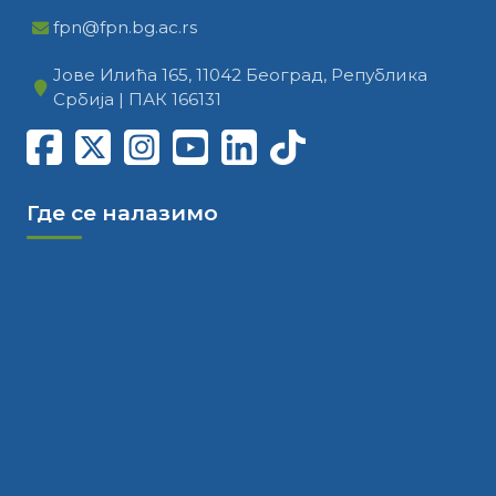
fpn@fpn.bg.ac.rs
Јове Илића 165, 11042 Београд, Република
Србија | ПАК 166131
Где се налазимо