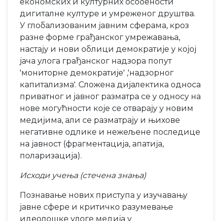
економских и културних особености
дигиталне културе и умреженог друштва.
У глобализованим јавним сферама, кроз
разне форме грађанског умрежавања,
настају и нови облици демократије у којој
јача улога грађанског надзора попут
'мониторне демократије' ,'надзорног
капитализма'. Сложена дијалектика односа
приватног и јавног разматра се у односу на
нове могућности које се отварају у новим
медијима, али се разматрају и њихове
негативне одлике и нежељене последице
на јавност (фрагментација, апатијa,
поларизација).
Исходи учења (стечена знања)
Познавање нових приступа у изучавању
јавне сфере и критичко разумевање
идеолошке улоге медија у