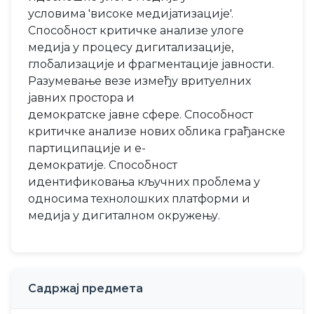
условима 'високе медијатизације'.
Способност критичке анализе улоге
медија у процесу дигитализације,
глобализације и фрагментације јавности.
Разумевање везе између вритуелних
јавних простора и
демократске јавне сфере. Способност
критичке анализе нових облика грађанске
партиципације и е-
демократије. Способност
идентификовања кључних проблема у
односима технолошких платформи и
медија у дигиталном окружењу.
Садржај предмета