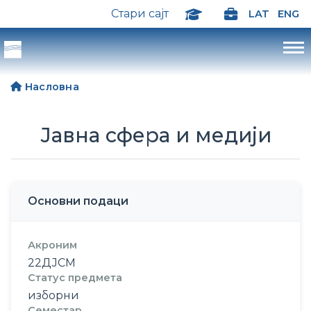
Стари сајт
LAT
ENG
Насловна
Јавна сфера и медији
Основни подаци
Акроним
22ДЈСМ
Статус предмета
изборни
Семестар