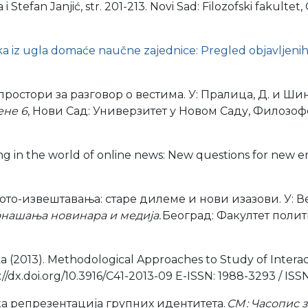
a i Stefan Janjić, str. 201-213. Novi Sad: Filozofski fakult
ka iz ugla domaće naučne zajednice: Pregled objavljeni
ростори за разговор о вестима. У: Пралица, Д. и Шин
ене 6
, Нови Сад: Универзитет у Новом Саду, Филозофс
ing in the world of online news: New questions for new 
то-извештавања: старе дилеме и нови изазови. У: Вељ
нашања новинара и медија.
Београд: Факултет полити
ka (2013). Methodological Approaches to Study of Intera
tp://dx.doi.org/10.3916/C41-2013-09 E-ISSN: 1988-3293 / ISS
ка репрезентација групних идентитета.
CM
: Часопис