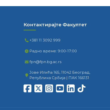
Контактирајте Факултет
+381 11 3092 999
Радно време: 9:00-17:00
fpn@fpn.bg.ac.rs
Јове Илића 165, 11042 Београд,
Република Србија | ПАК 166131