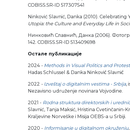
COBISS.SR-ID 517307541
Ninković Slavnić, Danka (2010). Celebrating Y
Utopia: the Culture and Everyday Life in Soci
Нинковић Славнић, Данка (2006). Фотогр
142. COBISS.SR-ID 513409698
Остале
публикације
2024
-
Methods in
Visual Politics and Protes
Hadas Schlussel & Danka Ninković Slavnić
2022
-
Izveštaj o digitalnim vestima - Srbija
, 
Nezavisno udruženje novinara Vojvodine.
2021 -
Rodna struktura direktorskih i uredni
Slavnić, Tanja Maksić,
Hristina Cvetinčanin-K
Kraljevine Norveške i Misija OEBS-a u Srbiji.
2020 -
Informisanje u digitalnom okruženju