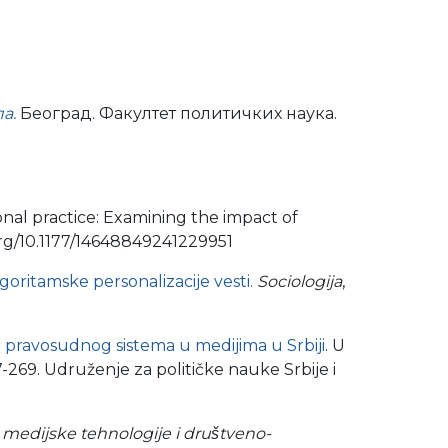
а.
Београд. Факултет политичких наука.
onal practice: Examining the impact of
.org/10.1177/14648849241229951
oritamske personalizacije vesti.
Sociologija
,
 pravosudnog sistema u medijima u Srbiji
. U
-269. Udruženje za političke nauke Srbije i
 medijske tehnologije i društveno-