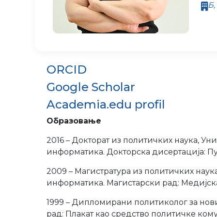
Б,
ORCID
Google Scholar
Academia.edu profil
Образовање
2016 – Доктор
ат из
политичких наука
,
Уни
информатика. Докторска дисертација: П
2009 – Магистр
атура из
политичких наук
информатика. Магистарски рад: Медијск
1999 – Дипломирани политиколог за нов
рад: Плакат као средство политичке ком