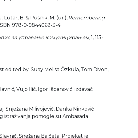
Lutar, B. & Pušnik, M. (ur.),
Remembering
 ISBN 978-0-9844062-3-4
опис за управање комуницирањем,
1, 115-
t edited by: Suay Melisa Özkula, Tom Divon,
vnić, Vujo Ilić, Igor Išpanović, izdavač
štaj. Snježana Milivojević, Danka Ninković
ovog istraživanja pomogle su Ambasada
ć Slavnić, Snežana Bajčeta. Projekat je