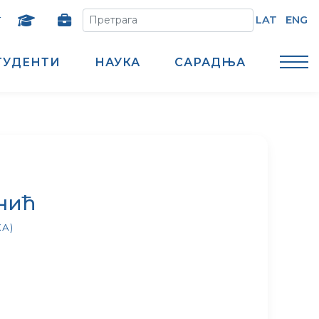
т
LAT
ENG
ТУДЕНТИ
НАУКА
САРАДЊА
нић
А)