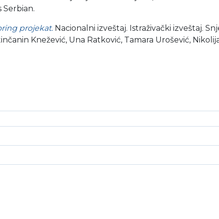
 Serbian.
ring projekat.
Nacionalni izveštaj. Istraživački izveštaj. S
nčanin Knežević, Una Ratković, Tamara Urošević, Nikolija 