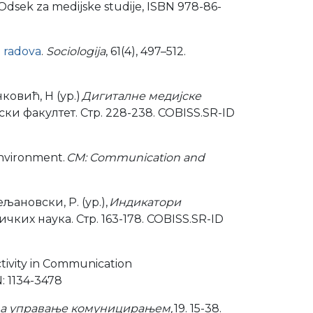
et, Odsek za medijske studije, ISBN 978-86-
h radova
.
Sociologija
, 61(4), 497–512.
ковић, Н (ур.)
Дигиталне медијске
ки факултет. Стр. 228-238. COBISS.SR-ID
environment.
CM: Communication and
ановски, Р. (ур.),
Индикатори
чких наука. Стр. 163-178. COBISS.SR-ID
ctivity in Communication
N: 1134-3478
 за управање комуницирањем,
19. 15-38.