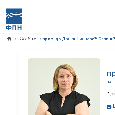
Особље
проф. др Данка Нинковић Славни
п
ВАН
Оде
d