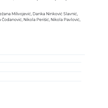
nježana Milivojević, Danka Ninković Slavnić,
Čodanović, Nikola Perišić, Nikola Pavlović,