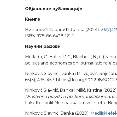
Објављен
е публикације
Књиге
Нинковић Славнић, Данка (2024).
МЕДИЈС
ISBN 978-86-6428-121-1.
Научни радови
Mellado, C.
, Hallin, D.C., Blachett, N., (...) Ninko
politics and economics on journalistic role 
Ninković Slavnić, Danka i Milivojević, Snježan
65(3), 435–457. https://doi.org/10.2298/SO
Ninković Slavnić, Danka i Milić, Kristina (2022)
Društvena pravda u poskomunističkim druš
Fakultet političkih nauka, Univerzitet u 
Ninković Slavnić, Danka (2020).
Medijski efe