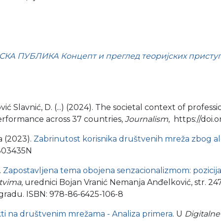
КА ПУБЛИКА Концепт и преглед теоријских приступ
vić Slavnić, D. (...)
(2024). The societal context of professi
performance across 37 countries,
Journalism
, https://doi
a (2023).
Zabrinutost korisnika društvenih mreža zbog alg
C2303435N
.
Zapostavljena tema obojena senzacionalizmom: pozicija
tvima
, urednici Bojan Vranić Nemanja Anđelković, str. 247
Beogradu. ISBN: 978-86-6425-106-8
kti na društvenim mrežama - Analiza primera
. U
Digitalne