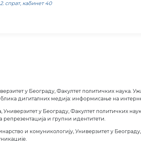
 2. спрат, кабинет 40
верзитет у Београду, Факултет политичких наука. Уж
ублика дигиталних медија: информисање на интерне
a
,
Универзитет у Београду, Факултет политичких наук
а репрезентација и групни идентитети.
инарство и комуникологију,
Универзитет у Београду
уникације.