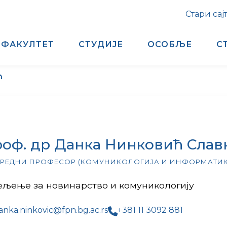
Стари сај
ФАКУЛТЕТ
СТУДИЈЕ
ОСОБЉЕ
С
ћ
роф. др Данка Нинковић Слав
РЕДНИ ПРОФЕСОР (КОМУНИКОЛОГИЈА И ИНФОРМАТИК
љење за новинарство и комуникологију
anka.ninkovic@fpn.bg.ac.rs
+381 11 3092 881