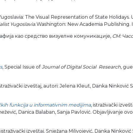
ugoslavia: The Visual Representation of State Holidays. U: 
alist Yugoslavia.
Washington: New Academia Publishing.
афија као средство визуелне комуникације,
CM: Час
ts
,
Special Issue of
Journal of Digital Social
Research,
gues
istraživački izveštaj, autori: Jelena Kleut, Danka Ninković Sla
čkih funkcija u informativnim medijima
, istraživački izve
nežević, Danica Balaban, Sanja Pavlović. Objavljivanje 
, istraživački izveštaj. Snježana Milivojević, Danka Ninkovi