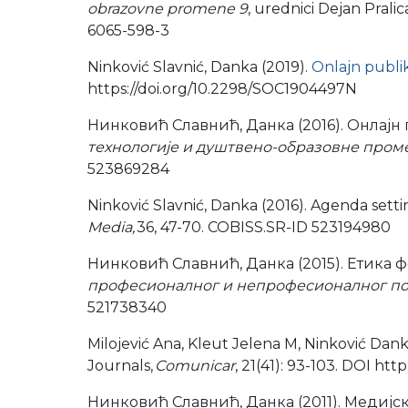
obrazovne promene 9
, urednici Dejan Pralic
6065-598-3
Ninković Slavnić, Danka (2019).
Onlajn publi
https://doi.org/10.2298/SOC1904497N
Нинковић Славнић, Данка (2016). Онлајн п
технологије и душтвено-образовне пром
523869284
Ninković Slavnić, Danka (2016). Agenda sett
Media,
36, 47-70. COBISS.SR-ID 523194980
Нинковић Славнић, Данка (2015). Етика фо
професионалног и непрофесионалног по
521738340
Milojević Ana, Kleut Jelena M, Ninković Dan
Journals,
Comunicar
, 21(41): 93-103. DOI ht
Нинковић Славнић, Данка (2011). Медијс