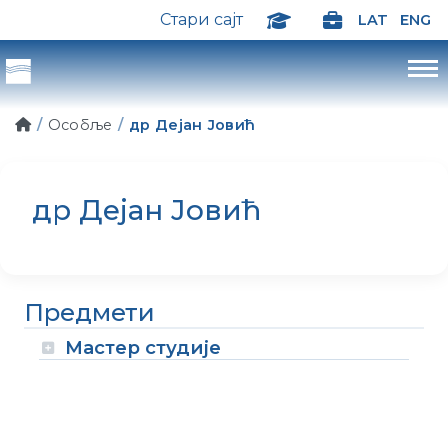
Стари сајт
LAT
ENG
Особље
др Дејан Јовић
др Дејан Јовић
Предмети
Мастер студије