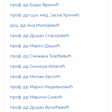
проф. др Бојан Вранић
проф. др сци. мед. Јасна Хрнчић
доц. др Ана Милојевић
проф. др Душан Спасојевић
проф. др Марко Дашић
проф. др Снежана Ђорђевић
проф. др Синиша Атлагић
проф. др Милан Крстић
проф. др Марко Недељковић
проф. др Марина Симић
проф. др Душан Вучићевић