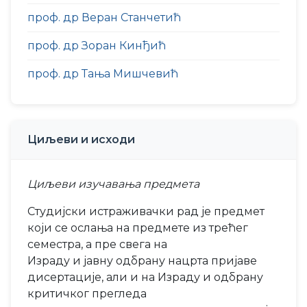
проф. др Веран Станчетић
проф. др Зоран Кинђић
проф. др Тања Мишчевић
Циљеви и исходи
Циљеви изучавања предмета
Студијски истраживачки рад је предмет
који се ослања на предмете из трећег
семестра, а пре свега на
Израду и јавну одбрану нацрта пријаве
дисертације, али и на Израду и одбрану
критичког прегледа