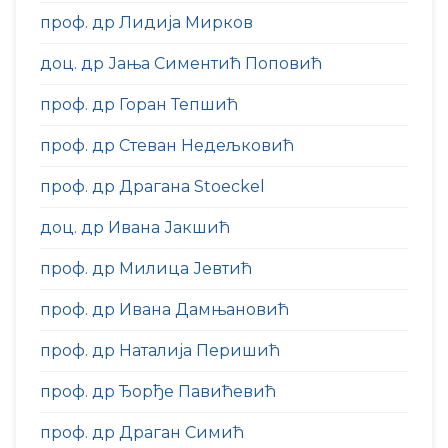
проф. др Лидија Мирков
доц. др Јања Симентић Поповић
проф. др Горан Тепшић
проф. др Стеван Недељковић
проф. др Драгана Stoeckel
доц. др Ивана Јакшић
проф. др Милица Јевтић
проф. др Ивана Дамњановић
проф. др Наталија Перишић
проф. др Ђорђе Павићевић
проф. др Драган Симић