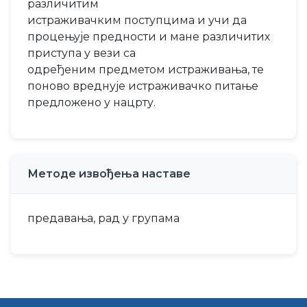
различитим
истраживачким поступцима и учи да
процењује предности и мане различитих
приступа у вези са
одређеним предметом истраживања, те
поново вреднује истраживачко питање
предложено у нацрту.
Методе извођења наставе
предавања, рад у групама