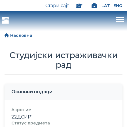
Стари сајт
LAT
ENG
Насловна
Студијски истраживачки
рад
Основни подаци
Акроним
22ДСИР1
Статус предмета