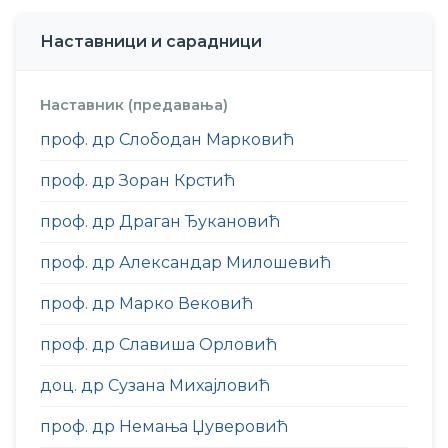
Наставници и сарадници
Наставник (предавања)
проф. др Слободан Марковић
проф. др Зоран Крстић
проф. др Драган Ђукановић
проф. др Александар Милошевић
проф. др Марко Вековић
проф. др Славиша Орловић
доц. др Сузана Михајловић
проф. др Немања Џуверовић