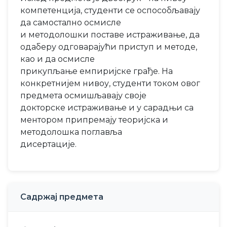
компетенција, студенти се оспособљавају
да самостално осмисле
и методолошки поставе истраживање, да
одаберу одговарајући приступ и методе,
као и да осмисле
прикупљање емпиријске грађе. На
конкретнијем нивоу, студенти током овог
предмета осмишљавају своје
докторске истраживање и у сарадњи са
ментором припремају теоријскa и
методолошкa поглавља
дисертације.
Садржај предмета