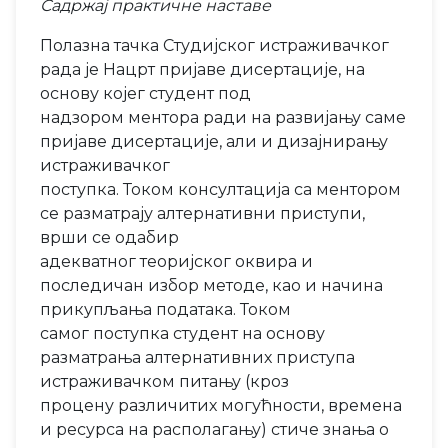
Садржај практичне наставе
Полазна тачка Студијског истраживачког
рада је Нацрт пријаве дисертације, на
основу којег студент под
надзором ментора ради на развијању саме
пријаве дисертације, али и дизајнирању
истраживачког
поступка. Током консултација са ментором
се разматрају алтернативни приступи,
врши се одабир
адекватног теоријског оквира и
последичан избор методе, као и начина
прикупљања података. Током
самог поступка студент на основу
разматрања алтернативних приступа
истраживачком питању (кроз
процену различитих могућности, времена
и ресурса на располагању) стиче знања о