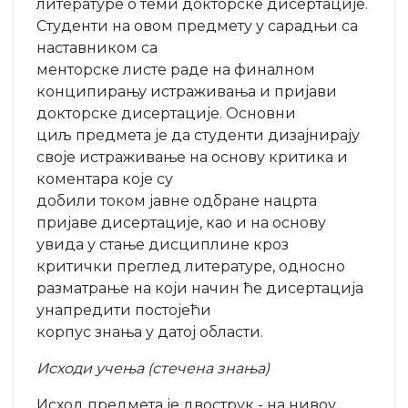
литературе о теми докторске дисертације.
Студенти на овом предмету у сарадњи са
наставником са
менторске листе раде на финалном
конципирању истраживања и пријави
докторске дисертације. Основни
циљ предмета је да студенти дизајнирају
своје истраживање на основу критика и
коментара које су
добили током јавне одбране нацрта
пријаве дисертације, као и на основу
увида у стање дисциплине кроз
критички преглед литературе, односно
разматрање на који начин ће дисертација
унапредити постојећи
корпус знања у датој области.
Исходи учења (стечена знања)
Исход предмета је двострук - на нивоу