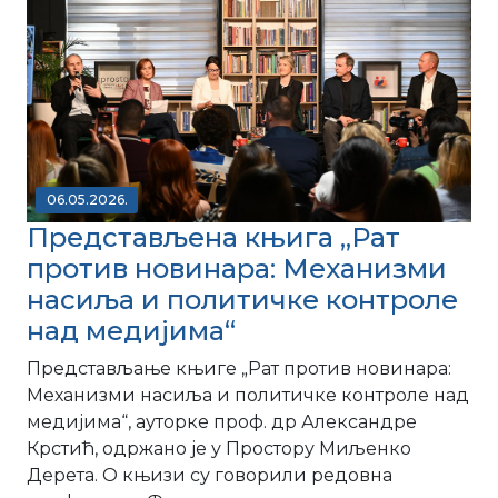
06.05.2026.
Представљена књига „Рат
против новинара: Механизми
насиља и политичке контроле
над медијима“
Представљање књиге „Рат против новинара:
Механизми насиља и политичке контроле над
медијима“, ауторке проф. др Александре
Крстић, одржано је у Простору Миљенко
Дерета. О књизи су говорили редовна