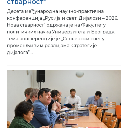
стварност”
Десета међународна научно-практична
конференција „Русија и свет: Дијалози – 2026.
Нова стварност” одржана је на Факултету
политичких наука Универзитета и Београду.
Тема конференције је „Словенски свет у
променљивим реалијама: Стратегије
дијалога”....