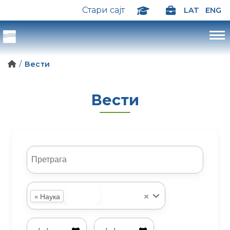
Стари сајт
LAT
ENG
Вести
Вести
×
×
Наука