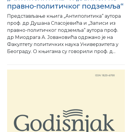
правно-политичког подземља“
Представљање књига „Антиполитика“ аутора
проф. др Душана Спасојевића и „Записи из
правно-политичког подземља“ аутора проф.
др Миодрага А. Јовановића одржанo је на
Факултету политичких наука Универзитета у
Београду. О књигама су говорили проф. д...