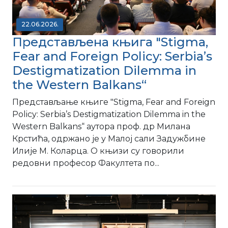
22.06.2026.
Представљена књига "Stigma,
Fear and Foreign Policy: Serbia’s
Destigmatization Dilemma in
the Western Balkans“
Представљање књигe "Stigma, Fear and Foreign
Policy: Serbia’s Destigmatization Dilemma in the
Western Balkans“ аутора проф. др Милана
Крстића, одржано је у Малој сали Задужбине
Илије М. Коларца. О књизи су говорили
редовни професор Факултета по...