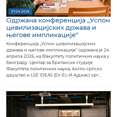
27.04.2026.
Одржана конференција „Успон
цивилизацијских држава и
његове импликације“
Kонференција „Успон цивилизацијских
држава и његове импликације“ одржана је 24.
априла 2026, на Факултету политичких наука у
Београду Центар за британске студије
Факултета политичких наука, Англо-српско
друштво и LSE IDEAS (Ел-Ес-И Ајдиас) орг...