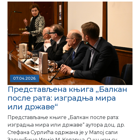
07.04.2026.
Представљена књига „Балкан
после рата: изградња мира
или државе“
Представљање књиге „Балкан после рата:
изградња мира или државе“ аутора доц. др.
Стефана Сурлића одржана је у Малој сали
Задужбине Илије М. Коларца. О књизи су