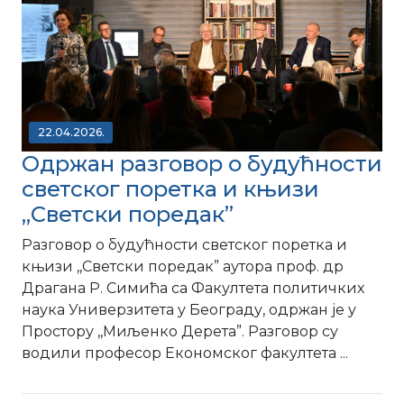
22.04.2026.
Одржан разговор о будућности
светског поретка и књизи
,,Светски поредак”
Разговор о будућности светског поретка и
књизи ,,Светски поредак” аутора проф. др
Драгана Р. Симића са Факултета политичких
наука Универзитета у Београду, одржан је у
Простору ,,Миљенко Дерета”. Разговор су
водили професор Економског факултета ...