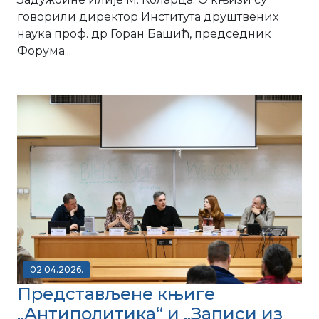
говорили директор Института друштвених
наука проф. др Горан Башић, председник
Форума...
02.04.2026.
Представљене књигe
„Антиполитика“ и „Записи из