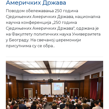
Америчких Држава
Поводом обележавања 250 година
Сједињених Америчких Држава, национална
научна конференција ,,250 година
Сједињених Америчких Држава", одржана је
на Факултету политичких наука Универзитета
у Београду. На свечаној церемонији
присутнима су се обра...