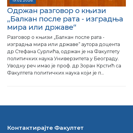
19.02.2026.
Одржан разговор о књизи
„Балкан после рата - изградња
мира или државе“
Разговор о књизи „Балкан после рата -
изградња мира или државе“ аутора доцента
др Стефана Сурлића, одржан је на Факултету
политичких наука Универзитета у Београду.
Уводну реч имао је проф. др Зоран Крстић са
Факултета политичких наука који је п...
Контактирајте Факултет