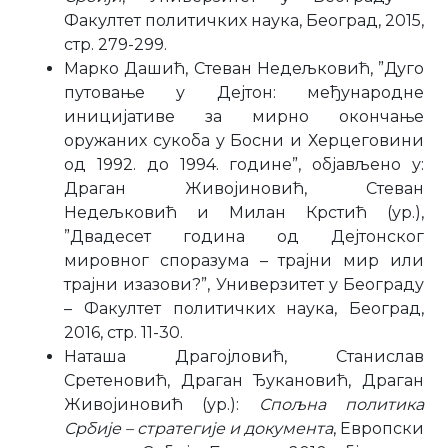
Факултет политичких наука, Београд, 2015,
стр. 279-299.
Марко Дашић, Стеван Недељковић, ”Дуго
путовање у Дејтон: међународне
иницијативе за мирно окончање
оружаних сукоба у Босни и Херцеговини
од 1992. до 1994. године”, објављено у:
Драган Живојиновић, Стеван
Недељковић и Милан Крстић (ур.),
”Двадесет година од Дејтонског
мировног споразума – трајни мир или
трајни изазови?”, Универзитет у Београду
– Факултет политичких наука, Београд,
2016, стр. 11-30.
Наташа Драгојловић, Станислав
Сретеновић, Драган Ђукановић, Драган
Живојиновић (ур.):
Спољна политика
Србије – стратегије и документа
, Европски