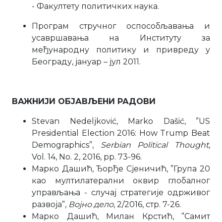
- Факултету политичких наука.
Програм стручног оспособљавања и
усавршавања на Институту за
међународну политику и привреду у
Београду, јануар – јул 2011.
ВАЖНИЈИ ОБЈАВЉЕНИ РАДОВИ
Stevan Nedeljković, Marko Dašić, ”US
Presidential Election 2016: How Trump Beat
Demographics”,
Serbian Political Thought
,
Vol. 14, No. 2, 2016, pp. 73-96.
Марко Дашић, Ђорђе Сјеничић, ”Група 20
као мултилатерални оквир глобалног
управљања - случај стратегије одрживог
развоја”,
Војно дело
, 2/2016, стр. 7-26.
Марко Дашић, Милан Крстић, ”Самит