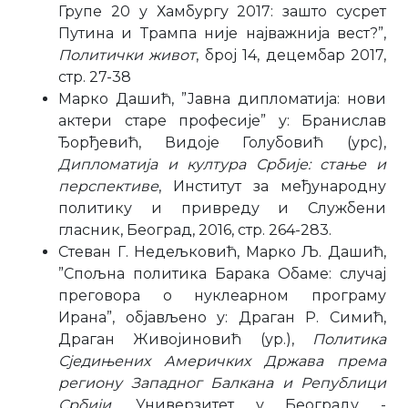
Групе 20 у Хамбургу 2017: зашто сусрет
Путина и Трампа није најважнија вест?”,
Политички живот
, број 14, децембар 2017,
стр. 27-38
Марко Дашић, ”Јавна дипломатија: нови
актери старе професије” у: Бранислав
Ђорђевић, Видоје Голубовић (урс),
Дипломатија и култура Србије: стање и
перспективе
, Институт за међународну
политику и привреду и Службени
гласник, Београд, 2016, стр. 264-283.
Стеван Г. Недељковић, Марко Љ. Дашић,
”Спољна политика Барака Обаме: случај
преговора о нуклеарном програму
Ирана”, објављено у: Драган Р. Симић,
Драган Живојиновић (ур.),
Политика
Сједињених Америчких Држава према
региону Западног Балкана и Републици
Србији
, Универзитет у Београду -