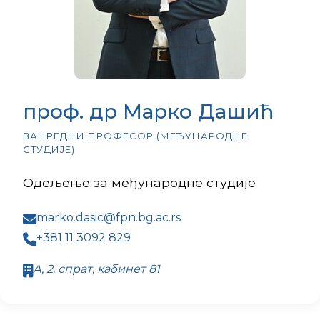
проф. др Марко Дашић
ВАНРЕДНИ ПРОФЕСОР (МЕЂУНАРОДНЕ
СТУДИЈЕ)
Одељење за међународне студије
marko.dasic@fpn.bg.ac.rs
+381 11 3092 829
А, 2. спрат, кабинет 81