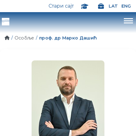
Стари сајт
LAT
ENG
Особље
проф. др Марко Дашић