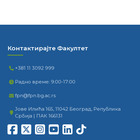
Контактирајте Факултет
+381 11 3092 999
Радно време: 9:00-17:00
fpn@fpn.bg.ac.rs
Јове Илића 165, 11042 Београд, Република
Србија | ПАК 166131