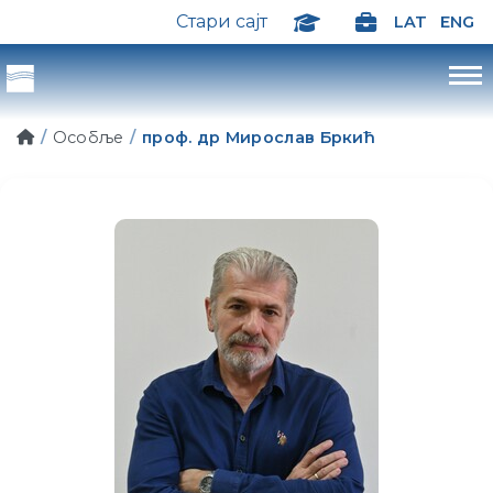
Стари сајт
LAT
ENG
Особље
проф. др Мирослав Бркић