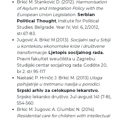
Brkić M. Stanković D. (2012).
Harmonisation
of Asylum and Integration Policy with the
European Union Legislation.
Serbian
Political Thought
, Insitute for Political
Studies. Belgrade. Year IV, Vol. 6, 2/2012,
str.67-83.
Jugović A. Brkić M.(2013).
Socijalni rad u Srbiji
u kontekstu ekonomske krize i društvene
transformacije.
Ljetopis socijalnog rada.
Pravni fakultet sveučilišta u Zagrebu.
Studijski centar socijalnog rada. Godište 20,
br.2. str.95-117
Nastasić P. Hrnčić J. Brkić M. (2013).
Uloga
psihijatrije u tretmanu nasilja u porodici.
Srpski arhiv za celokupno lekarstvo.
Srpsko lekarsko društvo. Jul-avgust 141 (7-8),
554-560.
Brkic M. Jugovic A. Glumbic N. (2014).
Residential care for children with intellectual