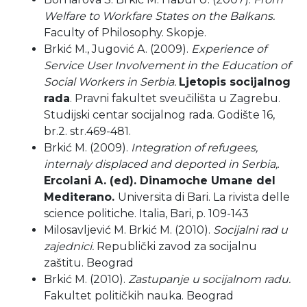
Welfare to Workfare States on the Balkans.
Faculty of Philosophy. Skopje.
Brkić M., Jugović A. (2009).
Experience of
Service User Involvement in the Education of
Social Workers in Serbia.
Ljetopis socijalnog
rada
. Pravni fakultet sveučilišta u Zagrebu.
Studijski centar socijalnog rada. Godište 16,
br.2. str.469-481.
Brkić M. (2009).
Integration of refugees,
internaly displaced and deported in Serbia,
.
Ercolani A. (ed). Dinamoche Umane del
Mediterano.
Universita di Bari. La rivista delle
science politiche. Italiа, Bari, p. 109-143
Milosavljević M. Brkić M. (2010).
Socijalni rad u
zajednici.
Republički zavod za socijalnu
zaštitu. Beograd
Brkić M. (2010).
Zastupanje u socijalnom radu.
Fakultet političkih nauka. Beograd