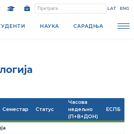
т
LAT
ENG
ТУДЕНТИ
НАУКА
САРАДЊА
логија
Часова
Семестар
Статус
недељно
ЕСПБ
(П+В+ДОН)
ја