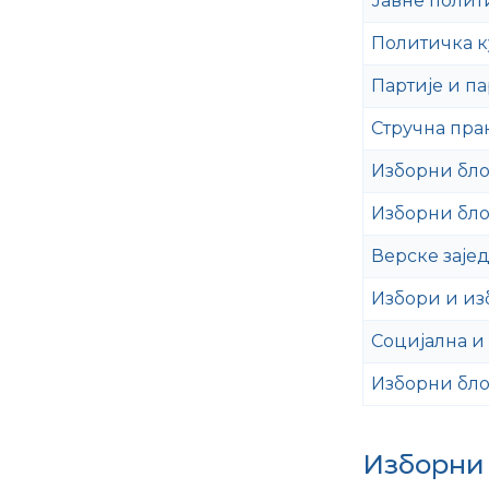
Јавне полит
Политичка к
Партије и п
Стручна пра
Изборни бло
Изборни бло
Верске заје
Избори и из
Социјална и
Изборни бло
Изборни