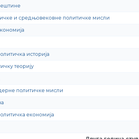
вештине
тичке и средњовековне политичке мисли
кономија
олитичка историја
тичку теорију
к
дерне политичке мисли
ва
олитичка економија
Друга година студ