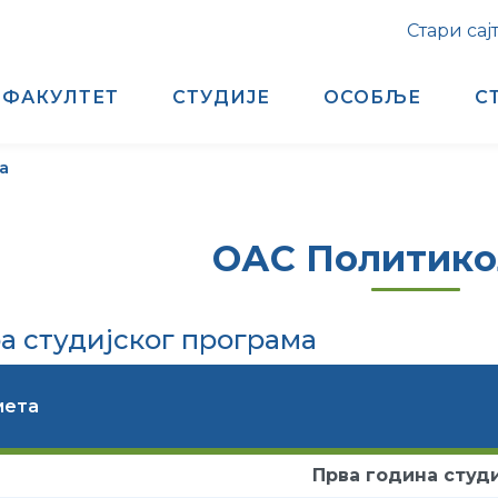
Стари сај
ФАКУЛТЕТ
СТУДИЈЕ
ОСОБЉЕ
С
а
ОАС Политико
а студијског програма
мета
Прва година студи