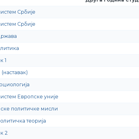
истем Србије
истем Србије
држава
олитика
к 1
 (наставак)
оциологија
истем Европске уније
пске политичке мисли
олитичка теорија
к 2