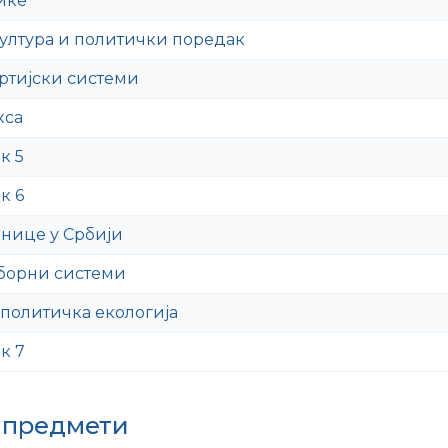
ике
ултура и политички поредак
артијски системи
кса
к 5
к 6
днице у Србији
борни системи
 политичка екологија
к 7
 предмети