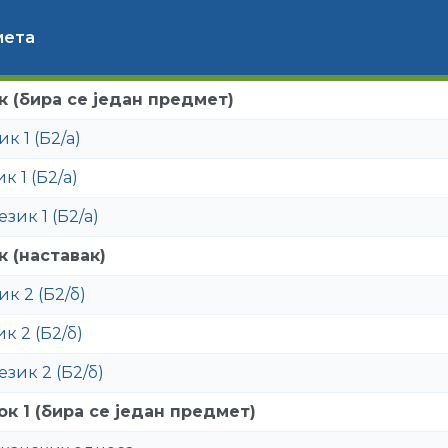
мета
к (бира се један предмет)
к 1 (Б2/а)
к 1 (Б2/а)
зик 1 (Б2/а)
к (наставак)
ик 2 (Б2/б)
к 2 (Б2/б)
зик 2 (Б2/б)
к 1 (бира се један предмет)