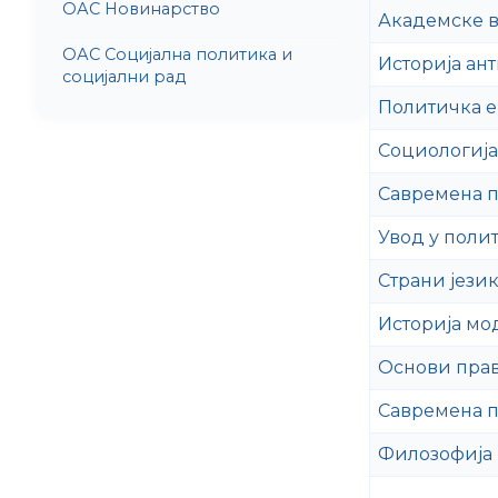
ОАС Новинарство
Академске 
ОАС Социјална политика и
Историја ан
социјални рад
Политичка е
Социологија
Савремена п
Увод у поли
Страни јези
Историја мо
Основи пра
Савремена п
Филозофија