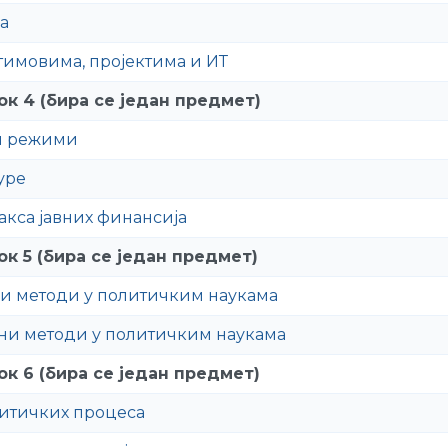
а
имовима, пројектима и ИТ
к 4 (бира се један предмет)
и режими
уре
акса јавних финансија
к 5 (бира се један предмет)
и методи у политичким наукама
ни методи у политичким наукама
к 6 (бира се један предмет)
итичких процеса