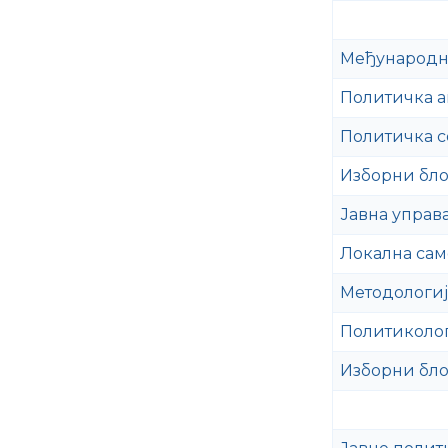
Међународн
Политичка а
Политичка с
Изборни бло
Јавна управ
Локална сам
Методологиј
Политиколог
Изборни бло