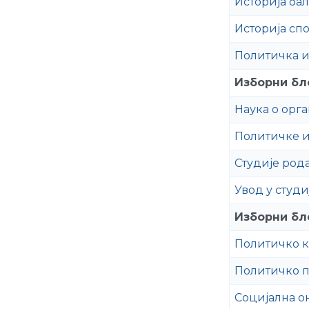
Историја ба
Историја сп
Политичка и
Изборни бло
Наука о орг
Политичке и
Студије род
Увод у студ
Изборни бло
Политичко 
Политичко 
Социјална о