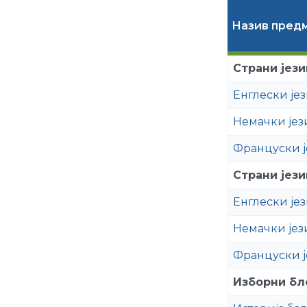
Назив пред
Страни јези
Енглески јези
Немачки јези
Француски је
Страни јези
Енглески јез
Немачки јези
Француски је
Изборни бло