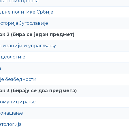
лканских односа
ољне политике Србије
сторија Југославије
к 2 (бира се један предмет)
анизацији и управљању
деологије
а
ије безбедности
к 3 (бирају се два предмета)
комуницирање
понашање
нтологија