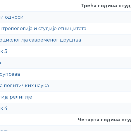
Трећа година студ
и односи
нтропологија и студије етницитета
оциологија савременог друштва
к 3
а
оуправа
а политичких наука
ија религије
к 4
Четврта година сту