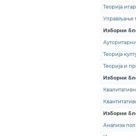
Теорија игар
Управљање т
Изборни бло
Ауторитарн
Теорија култ
Теорија и пр
Изборни бло
Квалитативн
Квантитатив
Изборни бло
Анализа пол